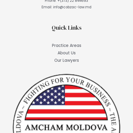
Phone:
+(373) 22 844693
Email:
info@cobzac-law.md
Quick Links
Practice Areas
About Us
Our Lawyers