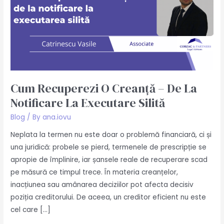
la
executare
silită
Cum Recuperezi O Creanță – De La
Notificare La Executare Silită
Blog
/ By
ana.iovu
Neplata la termen nu este doar o problemă financiară, ci și
una juridică: probele se pierd, termenele de prescripție se
apropie de împlinire, iar șansele reale de recuperare scad
pe măsură ce timpul trece. În materia creanțelor,
inacțiunea sau amânarea deciziilor pot afecta decisiv
poziția creditorului. De aceea, un creditor eficient nu este
cel care […]