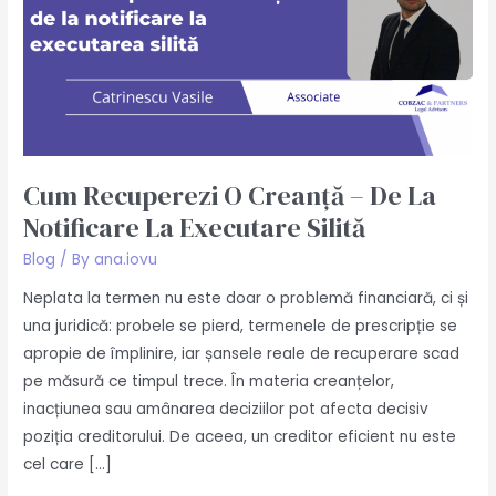
la
executare
silită
Cum Recuperezi O Creanță – De La
Notificare La Executare Silită
Blog
/ By
ana.iovu
Neplata la termen nu este doar o problemă financiară, ci și
una juridică: probele se pierd, termenele de prescripție se
apropie de împlinire, iar șansele reale de recuperare scad
pe măsură ce timpul trece. În materia creanțelor,
inacțiunea sau amânarea deciziilor pot afecta decisiv
poziția creditorului. De aceea, un creditor eficient nu este
cel care […]