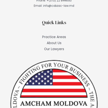
Phone:
+(373) 22 844693
Email:
info@cobzac-law.md
Quick Links
Practice Areas
About Us
Our Lawyers