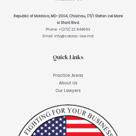
Republic of Moldova, MD-2004, Chisinau, 171/1 Stefan cel Mare
si Sfant Blvd.
Phone:
+(373) 22 844693
Email:
info@cobzac-law.md
Quick Links
Practice Areas
About Us
Our Lawyers