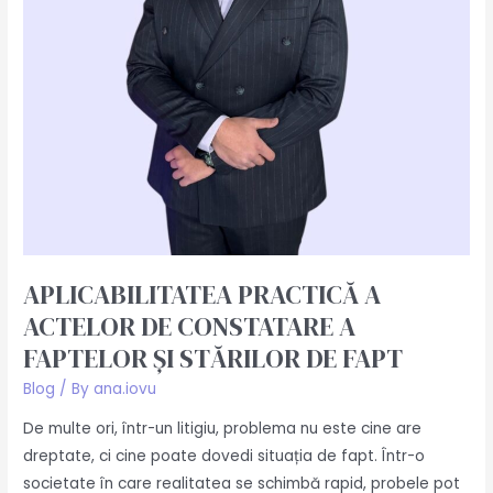
ȘI
STĂRILOR
DE
FAPT
APLICABILITATEA PRACTICĂ A
ACTELOR DE CONSTATARE A
FAPTELOR ȘI STĂRILOR DE FAPT
Blog
/ By
ana.iovu
De multe ori, într-un litigiu, problema nu este cine are
dreptate, ci cine poate dovedi situația de fapt. Într-o
societate în care realitatea se schimbă rapid, probele pot